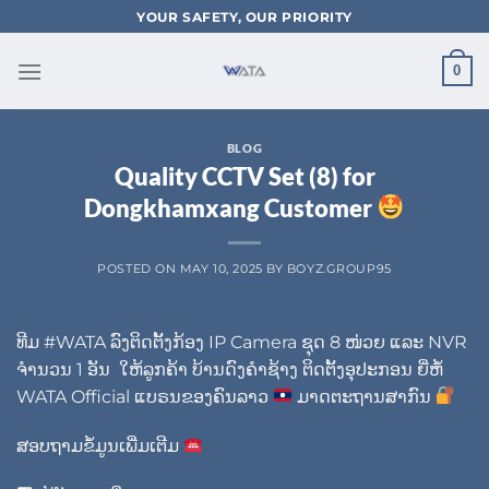
Skip
YOUR SAFETY, OUR PRIORITY
to
content
0
BLOG
Quality CCTV Set (8) for
Dongkhamxang Customer
POSTED ON
MAY 10, 2025
BY
BOYZ.GROUP95
ທີມ
#WATA
ລົງຕິດຕັ້ງກ້ອງ
IP Camera
ຊຸດ
8
ໜ່ວຍ ແລະ
NVR
ຈໍານວນ
1
ອັນ
ໃຫ້ລູກຄ້າ ບ້ານດົງຄໍາຊ້າງ ຕິດຕັ້ງອຸປະກອນ ຍີ່ຫໍ້
WATA Official
ແບຣນຂອງຄົນລາວ
ມາດຕະຖານສາກົນ
ສອບຖາມຂໍ້ມູນເພີ່ມເຕີມ