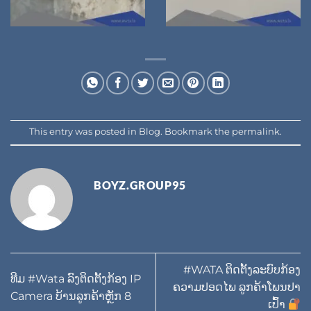
This entry was posted in
Blog
. Bookmark the
permalink
.
BOYZ.GROUP95
#WATA ຕິດຕັ້ງລະບົບກ້ອງ
ທີມ #Wata ລົງຕິດຕັ້ງກ້ອງ IP
ຄວາມປອດໄພ ລູກຄ້າໂພນປາ
Camera ບ້ານລູກຄ້າຫຼັກ 8
ເປົ້າ