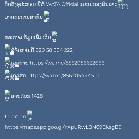
ຕິດຕັ້ງອຸປະກອນ ຍີ່ຫໍ້
WATA Official
ແບຣນຂອງຄົນລາວ
ມາດຕະຖານສາກົນ
ສອບຖາມຂໍ້ມູນເພີ່ມເຕີມ
ຜູ້ຈັດການດີ່
020 58 884 222
ເຊວຕ່າຍ
https://wa.me/8562056622666
ເຊວສິດ
https://wa.me/8562054445111
ສາຍດ່ວນ 1428
Location
https://maps.app.goo.gl/YXpuRwLBN69EksgB9