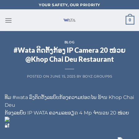
Skip
YOUR SAFETY, OUR PRIORITY
to
content
0
BLOG
#Wata ຕິດຕັ້ງກ້ອງ IP Camera 20 ໜ່ວຍ
@Khop Chai Deu Restaurant
POSTED ON
JUNE 15, 2025
BY
BOYZ.GROUP95
ທີມ
#wata
ລົງຕິດຕັ້ງລະບົບກ້ອງຄວາມປອດໄພ ຮ້ານ Khop Chai
Deu
ກ້ອງລະບົບ IP WATA ຄວາມລະອຽດ 4 Mp ຈໍານວນ 20 ໜ່ວຍ