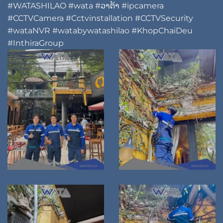
#WATASHILAO
#wata
#ວາຕ້າ
#ipcamera
#CCTVCamera
#Cctvinstallation
#CCTVSecurity
#wataNVR
#watabywatashilao
#KhopChaiDeu
#InthiraGroup